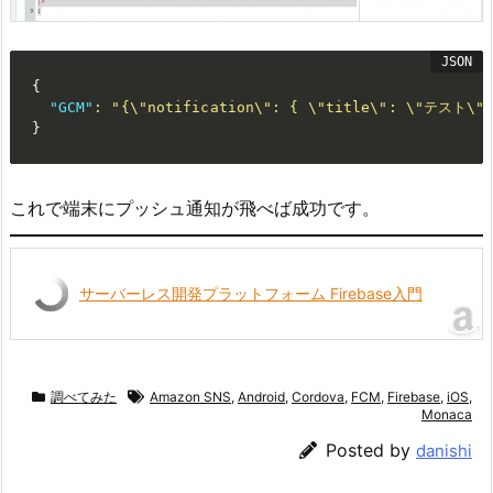
{
"GCM"
:
"{\"notification\": { \"title\": \"テスト
}
これで端末にプッシュ通知が飛べば成功です。
サーバーレス開発プラットフォーム Firebase入門
調べてみた
Amazon SNS
,
Android
,
Cordova
,
FCM
,
Firebase
,
iOS
,
Monaca
Posted by
danishi