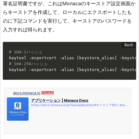
署名証明書ですが、これはMonacaのキーストア設定画面か
らキーストアを作成して、ローカルにエクスポートしたも
のに下記コマンドを実行して、キーストアのパスワードを
入力すれば得られます。
# SHA-1ハッシュ
keytool -exportcert -alias 
[
keystore_alias
]
 -keysto
# SHA-256ハッシュ
keytool -exportcert -alias 
[
keystore_alias
]
 -keysto
docs.monaca.io
1 Pocket
アプリケーション | Monaca Docs
https://docs.monaca.io/ja/faq/application/#キーストア内の-sha-1-フィンガープリントを確認する方法-monaca-クラウド-ide-上のキーストアを使用