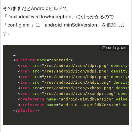
そのままだとAndroidビルドで
「DexIndexOverflowException」に引っかかるので
「config.xml」に「android-minSdkVersion」を追加しま
す。
  …

<
platform
name
=
"
android
"
>
<
icon
src
=
"
/res/android/icon/ldpi.png
"
density
=
<
icon
src
=
"
/res/android/icon/mdpi.png
"
density
=
<
icon
src
=
"
/res/android/icon/hdpi.png
"
density
=
<
icon
src
=
"
/res/android/icon/xhdpi.png
"
density
<
icon
src
=
"
/res/android/icon/xxhdpi.png
"
densit
<
icon
src
=
"
/res/android/icon/xxxhdpi.png
"
densi
<
preference
name
=
"
android-minSdkVersion
"
value
=
<
preference
name
=
"
android-targetSdkVersion
"
val
</
platform
>
  …