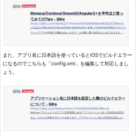
Qiita
2 Pockets
Monaca/Cordova/OnsenUI/Angular2+を半年ほど使っ
てみてのTips - Qiita
https://qiita.com/lethe2211/items/e50fe6d64bed403b2323#androidビルド時にdexindexoverflowexceptionが出る
これはなにMonaca/Cordova/Onsen UI/Angular2+を使ってAndroid/iOS向けスマート
フォンアプリを作成する機会があったので，その際に得た知見をまとめておきます．前
提MonacaはE...
また、アプリ名に日本語を使っているとiOSでビルドエラー
になるのでこちらも「config.xml」を編集して対応しまし
ょう。
Qiita
1 Pocket
アプリケーション名に日本語を設定した際のビルドエラー
について - Qiita
https://qiita.com/keeey/items/1f2e264fa3036cf66ca5
Monaca プロジェクトのアプリ設定画面にある アプリケーション名 に日本語を設定す
ると、ビルドが失敗するケースがあります。アプリケーション名に日本語を設定した場
合、iOS では以下のようなエラーが出力されるケースがあります。...