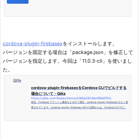
cordova-plugin-firebasex
をインストールします。
バージョンを固定する場合は「package.json」を修正して
バージョンを指定します。今回は「11.0.3-cli」を使いまし
た。
Qiita
cordova-plugin-firebasexをCordova CLIでビルドする
場合について - Qiita
https://qiita.com/keeey/items/e06bb29246af86d0f0fc
現在、Firebase でプッシュ通知などを行う場合、cordova-plugin-firebasex がよく使
用されています。cordova-plugin-firebasex v9.0.1 以降からは、Cordova CLIでビ...