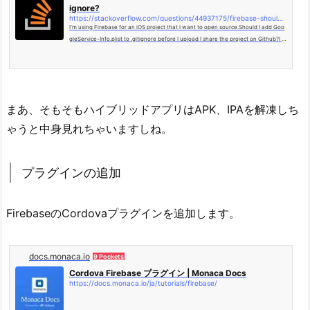
ignore?
https://stackoverflow.com/questions/44937175/firebase-should-i-add-googleservice-info-plist-to-gitignore
I'm using Firebase for an iOS project that I want to open source.Should I add Goo
gleService-Info.plist to .gitignore before I upload I share the project on Github?I k
now it contains my API key, ...
まあ、そもそもハイブリッドアプリはAPK、IPAを解凍しち
ゃうと中身見れちゃいますしね。
プラグインの追加
FirebaseのCordovaプラグインを追加します。
docs.monaca.io
9 Pockets
Cordova Firebase プラグイン | Monaca Docs
https://docs.monaca.io/ja/tutorials/firebase/