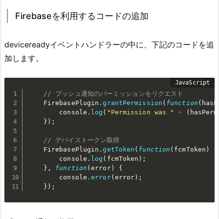
Firebaseを利用するコードの追加
devicereadyイベントハンドラーの中に、下記のコードを追
加します。
// プッシュ通知のパーミッションをリクエスト
    FirebasePlugin
.
grantPermission
(
function
(
hasP
        console
.
log
(
"Permission was "
+
(
hasPerm
}
)
;
// デバイストークン取得
    FirebasePlugin
.
getToken
(
function
(
fcmToken
)
{
        console
.
log
(
fcmToken
)
;
}
,
function
(
error
)
{
        console
.
error
(
error
)
;
}
)
;