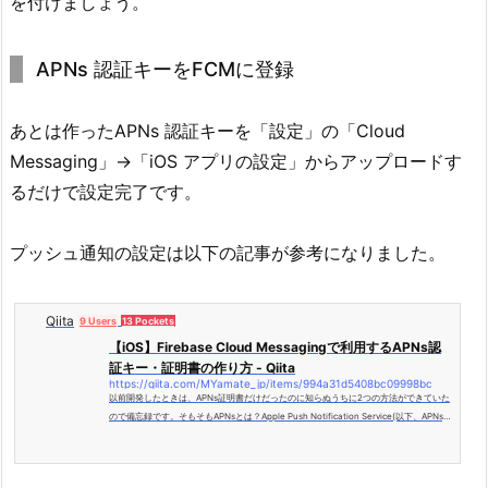
を付けましょう。
APNs 認証キーをFCMに登録
あとは作ったAPNs 認証キーを「設定」の「Cloud
Messaging」→「iOS アプリの設定」からアップロードす
るだけで設定完了です。
プッシュ通知の設定は以下の記事が参考になりました。
Qiita
9 Users
13 Pockets
【iOS】Firebase Cloud Messagingで利用するAPNs認
証キー・証明書の作り方 - Qiita
https://qiita.com/MYamate_jp/items/994a31d5408bc09998bc
以前開発したときは、APNs証明書だけだったのに知らぬうちに2つの方法ができていた
ので備忘録です。そもそもAPNsとは？Apple Push Notification Service(以下、APNs)
は、iOSやtvOS、M...