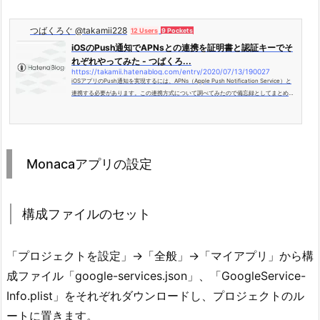
つばくろぐ @takamii228
12 Users
9 Pockets
iOSのPush通知でAPNsとの連携を証明書と認証キーでそ
れぞれやってみた - つばくろ...
https://takamii.hatenablog.com/entry/2020/07/13/190027
iOSアプリのPush通知を実現するには、APNs（Apple Push Notification Service）と
連携する必要があります。この連携方式について調べてみたので備忘録としてまとめて
おきます。 APNsとの連携方式 APNsとの連携はPush通知を受け取るアプリケーション
との連携と、アプリケーションにPush通知を送るようにAPNsへ依頼するアプリケーシ
ョンとの連携 の2種類行う必要があります。 https://developer.apple.com/document
ation/usernotifications/setting_up_a_remote_notification_…
Monacaアプリの設定
構成ファイルのセット
「プロジェクトを設定」→「全般」→「マイアプリ」から構
成ファイル「google-services.json」、「GoogleService-
Info.plist」をそれぞれダウンロードし、プロジェクトのル
ートに置きます。