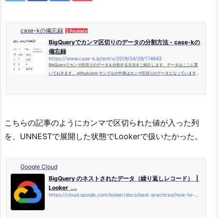
case-kの備忘録
2 Pockets
BigQueryでカンマ区切りのデータの分割方法 - case-kの
備忘録
https://www.case-k.jp/entry/2019/04/29/174643
BIgQueryでカンマ区切りのデータを分割する方法をご紹介します。データはここに置
いておきます。 github.com サンプルの中身はカンマ区切りのデータとなっています。
SQLを実行して、以下のようにカンマ区切りのデータ項目を分割することが本記事の目
的です。 まず、対象データをBigQueryに取り込みます。 ※ データタイプはStringで取
り込んでください。テーブルが作成できたら、以下のSQLを実行してください。 UNNE
ST関数で分割処理をします。今回はカンマ区切りなので以下のように書きます SELEC
T col_1, col_2 FROM dataset.gbq_smp...
こちらの記事のようにカンマで区切られた値が入った列
を、UNNESTで展開した状態でLookerで扱いたかった。
Google Cloud
BigQuery のネストされたデータ（繰り返しレコード） |
Looker ...
https://cloud.google.com/looker/docs/best-practices/how-to-model-nested-bigquery-data-in-looker?hl=ja