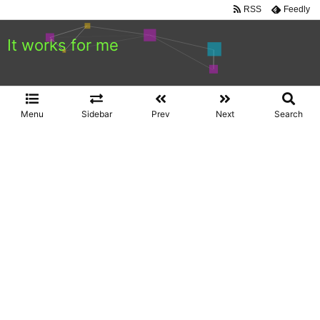
RSS
Feedly
It works for me
Menu
Sidebar
Prev
Next
Search