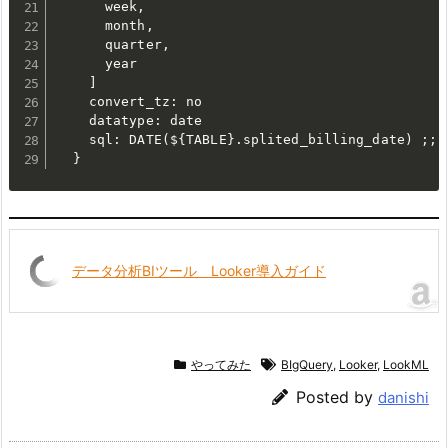
      week,

      month,

      quarter,

      year

    ]

    convert_tz: no

    datatype: date

    sql: DATE(${TABLE}.splited_billing_date) ;;

  }
データ分析BIツール Looker導入ガイド
やってみた
BIgQuery
,
Looker
,
LookML
Posted by
danishi