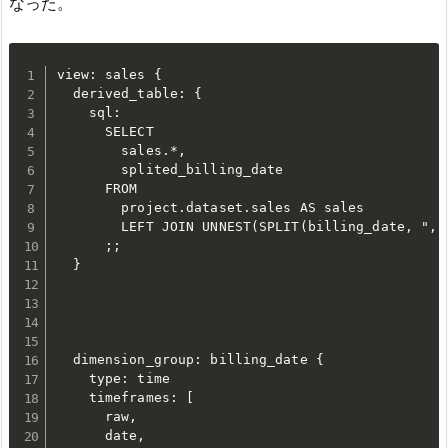
なった。
view: sales {

  derived_table: {

    sql:

      SELECT

        sales.*,

        splited_billing_date

      FROM

        project.dataset.sales AS sales

        LEFT JOIN UNNEST(SPLIT(billing_date, ","
      ;;

  }

  dimension_group: billing_date {

    type: time

    timeframes: [

      raw,

      date,
