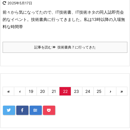
2025年5月17日
前々から気になってたので、
IT技術書、IT技術ネタの同人誌即売会
的なイベント。
技術書典に行ってきました。
私は13時以降の入場無
料な時間帯
記事を読む
技術書典７に行ってきた
«
‹
19
20
21
22
23
24
25
›
»
B!