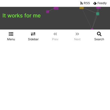
RSS
Feedly
It works for me
Menu
Sidebar
Prev
Next
Search