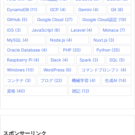
DynamoDB
(11)
GCP
(4)
Gemini
(4)
Git
(8)
GitHub
(5)
Google Cloud
(27)
Google Cloud認定
(19)
iOS
(3)
JavaScript
(6)
Laravel
(4)
Monaca
(7)
MySQL
(4)
Node.js
(4)
Nuxt.js
(3)
Oracle Database
(4)
PHP
(20)
Python
(35)
Raspberry Pi
(4)
Slack
(4)
Spark
(3)
SQL
(5)
Windows
(10)
WordPress
(6)
コマンドプロンプト
(4)
コンテナ
(3)
ブログ
(22)
機械学習
(4)
生成AI
(14)
資格
(40)
雑記
(12)
スポンサーリンク