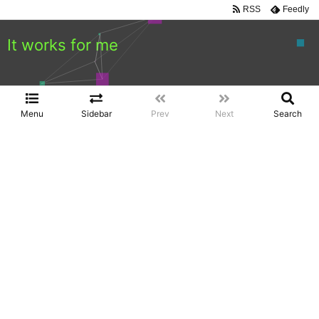
RSS
Feedly
It works for me
Menu
Sidebar
Prev
Next
Search