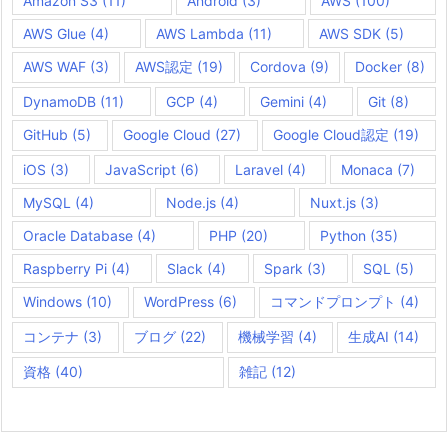
Amazon S3
(11)
Android
(3)
AWS
(100)
AWS Glue
(4)
AWS Lambda
(11)
AWS SDK
(5)
AWS WAF
(3)
AWS認定
(19)
Cordova
(9)
Docker
(8)
DynamoDB
(11)
GCP
(4)
Gemini
(4)
Git
(8)
GitHub
(5)
Google Cloud
(27)
Google Cloud認定
(19)
iOS
(3)
JavaScript
(6)
Laravel
(4)
Monaca
(7)
MySQL
(4)
Node.js
(4)
Nuxt.js
(3)
Oracle Database
(4)
PHP
(20)
Python
(35)
Raspberry Pi
(4)
Slack
(4)
Spark
(3)
SQL
(5)
Windows
(10)
WordPress
(6)
コマンドプロンプト
(4)
コンテナ
(3)
ブログ
(22)
機械学習
(4)
生成AI
(14)
資格
(40)
雑記
(12)