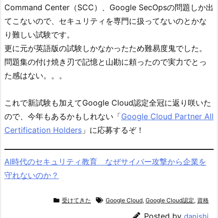
Command Center（SCC）、Google SecOpsの問題しか出
てこないので、セキュリティを専門に扱ってないのとかな
り難しい試験です。
更に元が英語版の試験しかなかったため難易度鬼でした。
問題集の付け焼き刃で記憶と山勘に頼ったので実力でとっ
た感はない。。。
これで新試験も加えてGoogle Cloud認定全冠に返り咲いた
ので、今年もあるかもしれない「
Google Cloud Partner All
Certification Holders
」に応募するぞ！
AI時代のセキュリティ教育 なぜサイバー攻撃から企業を
守れないのか？
受けてきた
Google Cloud
,
Google Cloud認定
,
資格
Posted by
danishi