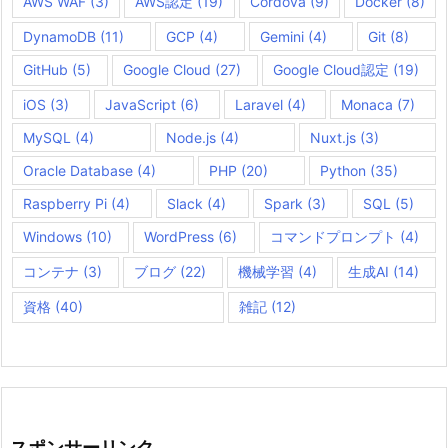
AWS WAF
(3)
AWS認定
(19)
Cordova
(9)
Docker
(8)
DynamoDB
(11)
GCP
(4)
Gemini
(4)
Git
(8)
GitHub
(5)
Google Cloud
(27)
Google Cloud認定
(19)
iOS
(3)
JavaScript
(6)
Laravel
(4)
Monaca
(7)
MySQL
(4)
Node.js
(4)
Nuxt.js
(3)
Oracle Database
(4)
PHP
(20)
Python
(35)
Raspberry Pi
(4)
Slack
(4)
Spark
(3)
SQL
(5)
Windows
(10)
WordPress
(6)
コマンドプロンプト
(4)
コンテナ
(3)
ブログ
(22)
機械学習
(4)
生成AI
(14)
資格
(40)
雑記
(12)
スポンサーリンク