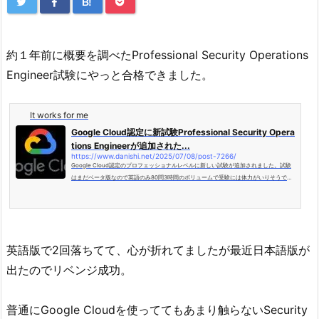
B!
約１年前に概要を調べたProfessional Security Operations
Engineer試験にやっと合格できました。
It works for me
Google Cloud認定に新試験Professional Security Opera
tions Engineerが追加された...
https://www.danishi.net/2025/07/08/post-7266/
Google Cloud認定のプロフェッショナルレベルに新しい試験が追加されました。試験
はまだベータ版なので英語のみ80問3時間のボリュームで受験には体力がいりそうで
す。その代わ...
英語版で2回落ちてて、心が折れてましたが最近日本語版が
出たのでリベンジ成功。
普通にGoogle Cloudを使っててもあまり触らないSecurity