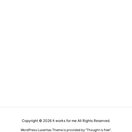
Copyright ©
2026
It works for me
All Rights Reserved.
WordPress Luxeritas Theme is provided by "
Thought is free
".