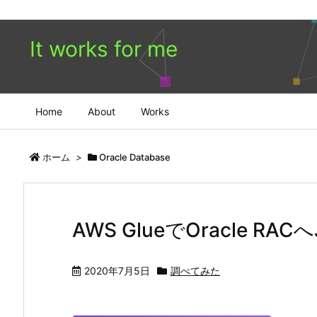
It works for me
Home
About
Works
ホーム
>
Oracle Database
AWS GlueでOracle RAC
2020年7月5日
調べてみた