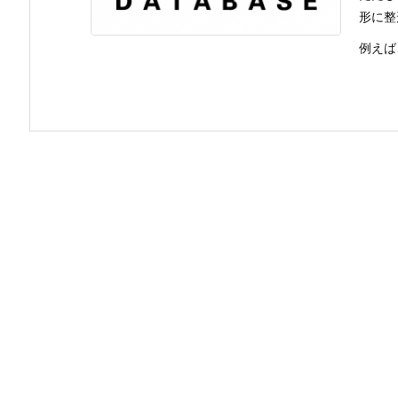
形に整
例えば