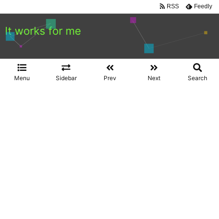
RSS
Feedly
It works for me
Menu
Sidebar
Prev
Next
Search