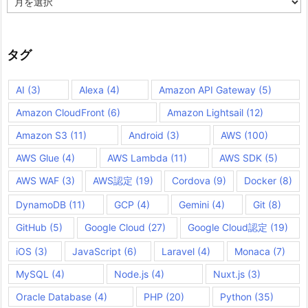
ー
カ
イ
ブ
タグ
AI
(3)
Alexa
(4)
Amazon API Gateway
(5)
Amazon CloudFront
(6)
Amazon Lightsail
(12)
Amazon S3
(11)
Android
(3)
AWS
(100)
AWS Glue
(4)
AWS Lambda
(11)
AWS SDK
(5)
AWS WAF
(3)
AWS認定
(19)
Cordova
(9)
Docker
(8)
DynamoDB
(11)
GCP
(4)
Gemini
(4)
Git
(8)
GitHub
(5)
Google Cloud
(27)
Google Cloud認定
(19)
iOS
(3)
JavaScript
(6)
Laravel
(4)
Monaca
(7)
MySQL
(4)
Node.js
(4)
Nuxt.js
(3)
Oracle Database
(4)
PHP
(20)
Python
(35)