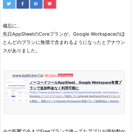
B!
備忘に。
先日AppSheetのCoreプランが、Google Workspaceのほ
とんどのプランに無償で含まれるようになったとアナウン
スがありました。
www.publickey1.jp
66 Users
40 Pockets
ノーコードツールAppSheet、Google Workspace有償プ
ランで追加料金なく利用可能に
https://www.publickey1.jp/blog/23/appsheetgoogle_workspace.html
Googleはノーコードツールとして提供しているGoogle AppSheetのCoreライセンス
を変更し、事実上すべてのGoogle Workspaceの有償プランで追加料金なくAppSheet
のCoreプランを利用可能にしました。 Go...
その影響で今までFreeプランで使ってたアプリが突如動か