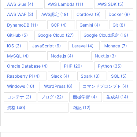
AWS Glue
(4)
AWS Lambda
(11)
AWS SDK
(5)
AWS WAF
(3)
AWS認定
(19)
Cordova
(9)
Docker
(8)
DynamoDB
(11)
GCP
(4)
Gemini
(4)
Git
(8)
GitHub
(5)
Google Cloud
(27)
Google Cloud認定
(19)
iOS
(3)
JavaScript
(6)
Laravel
(4)
Monaca
(7)
MySQL
(4)
Node.js
(4)
Nuxt.js
(3)
Oracle Database
(4)
PHP
(20)
Python
(35)
Raspberry Pi
(4)
Slack
(4)
Spark
(3)
SQL
(5)
Windows
(10)
WordPress
(6)
コマンドプロンプト
(4)
コンテナ
(3)
ブログ
(22)
機械学習
(4)
生成AI
(14)
資格
(40)
雑記
(12)