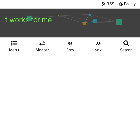
RSS
Feedly
It works for me
Menu
Sidebar
Prev
Next
Search