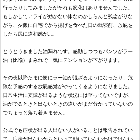
行ったりしてみましたがそれも変化はありませんでした。
もしかしてアライが効かない体なのかしらんと残念がりな
がら、夕飯に自宅でから揚げを食べた日の就寝前、放屁を
したら尻に違和感が…。
とうとうきました油漏れです。感動しつつもパンツがラー
油（比喩）まみれで一気にテンションが下がります。
その夜以降たまに便にラー油が混ざるようになったり、危
険な予感のする放屁感覚がやってくるようになりました。
日常生活に支障が出るような状況には至ってないですが、
油がでるときと出ないときの違いがまだ分かっていないの
でちょっと落ち着きません。
公式でも症状が出る人出ない人がいることは報告されてい
て、症状が出ないからといって効いていないわけではない