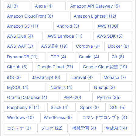
AI
(3)
Alexa
(4)
Amazon API Gateway
(5)
Amazon CloudFront
(6)
Amazon Lightsail
(12)
Amazon S3
(11)
Android
(3)
AWS
(100)
AWS Glue
(4)
AWS Lambda
(11)
AWS SDK
(5)
AWS WAF
(3)
AWS認定
(19)
Cordova
(9)
Docker
(8)
DynamoDB
(11)
GCP
(4)
Gemini
(4)
Git
(8)
GitHub
(5)
Google Cloud
(27)
Google Cloud認定
(19)
iOS
(3)
JavaScript
(6)
Laravel
(4)
Monaca
(7)
MySQL
(4)
Node.js
(4)
Nuxt.js
(3)
Oracle Database
(4)
PHP
(20)
Python
(35)
Raspberry Pi
(4)
Slack
(4)
Spark
(3)
SQL
(5)
Windows
(10)
WordPress
(6)
コマンドプロンプト
(4)
コンテナ
(3)
ブログ
(22)
機械学習
(4)
生成AI
(14)