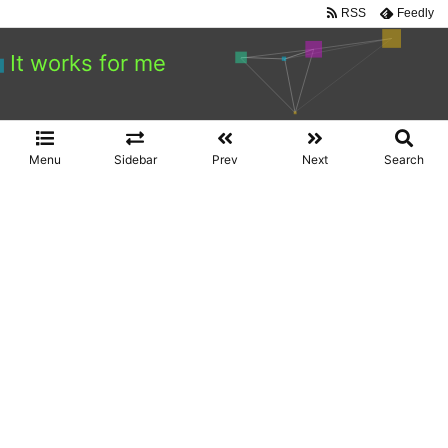
RSS
Feedly
It works for me
Menu
Sidebar
Prev
Next
Search