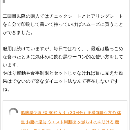
二回目以降の購入ではチェックシートとヒアリングシート
を自分で印刷して書いて持っていけばスムーズに買うこと
ができました。
服用は続けていますが、毎日ではなく、、最近は脂っこめ
な食べたときに気休めに飲む黒ウーロン的な使い方をして
います。
やはり運動や食事制限とセットじゃなければ目に見えた効
果はでないので楽なダイエット法なんて存在しないです
ね。
脂肪減少源 EX 60粒入り（30日分）肥満気味な方の 体
重 お腹の脂肪 ウエスト周囲径 を減らすのを助ける 機