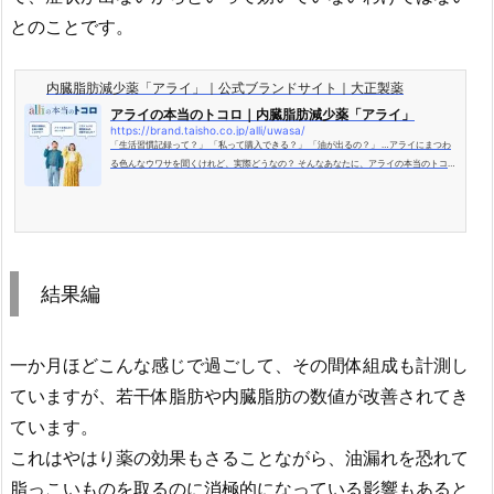
とのことです。
内臓脂肪減少薬「アライ」｜公式ブランドサイト｜大正製薬
アライの本当のトコロ｜内臓脂肪減少薬「アライ」
https://brand.taisho.co.jp/alli/uwasa/
「生活習慣記録って？」 「私って購入できる？」 「油が出るの？」 …アライにまつわ
る色んなウワサを聞くけれど、実際どうなの？ そんなあなたに、アライの本当のトコロ
をお答えします。
結果編
一か月ほどこんな感じで過ごして、その間体組成も計測し
ていますが、若干体脂肪や内臓脂肪の数値が改善されてき
ています。
これはやはり薬の効果もさることながら、油漏れを恐れて
脂っこいものを取るのに消極的になっている影響もあると