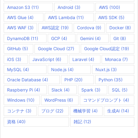
Amazon S3
(11)
Android
(3)
AWS
(100)
AWS Glue
(4)
AWS Lambda
(11)
AWS SDK
(5)
AWS WAF
(3)
AWS認定
(19)
Cordova
(9)
Docker
(8)
DynamoDB
(11)
GCP
(4)
Gemini
(4)
Git
(8)
GitHub
(5)
Google Cloud
(27)
Google Cloud認定
(19)
iOS
(3)
JavaScript
(6)
Laravel
(4)
Monaca
(7)
MySQL
(4)
Node.js
(4)
Nuxt.js
(3)
Oracle Database
(4)
PHP
(20)
Python
(35)
Raspberry Pi
(4)
Slack
(4)
Spark
(3)
SQL
(5)
Windows
(10)
WordPress
(6)
コマンドプロンプト
(4)
コンテナ
(3)
ブログ
(22)
機械学習
(4)
生成AI
(14)
資格
(40)
雑記
(12)