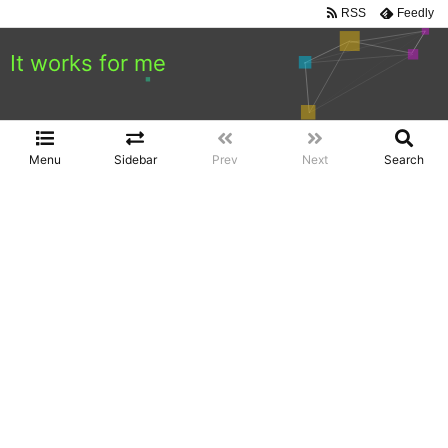
RSS
Feedly
It works for me
Menu
Sidebar
Prev
Next
Search