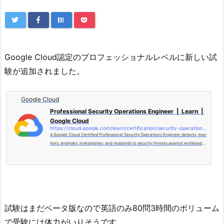
B!
Google Cloud認定のプロフェッショナルレベルに新しい試
験が追加されました。
Google Cloud
Professional Security Operations Engineer | Learn |
Google Cloud
https://cloud.google.com/learn/certification/security-operations-engineer
A Google Cloud Certified Professional Security Operations Engineer detects, mon
itors, analyzes, investigates, and responds to security threats against workloads,
endpoints, and infrastructure.
試験はまだベータ版なので英語のみ80問3時間のボリューム
で受験には体力がいりそうです。