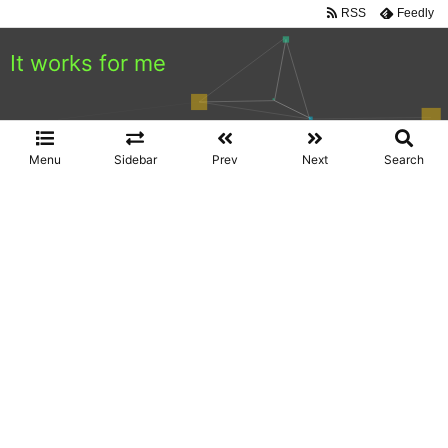
RSS
Feedly
It works for me
Menu
Sidebar
Prev
Next
Search