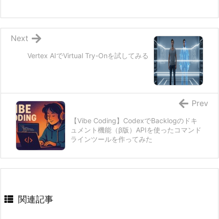
Next
Vertex AIでVirtual Try-Onを試してみる
Prev
【Vibe Coding】CodexでBacklogのドキ
ュメント機能（β版）APIを使ったコマンド
ラインツールを作ってみた
関連記事