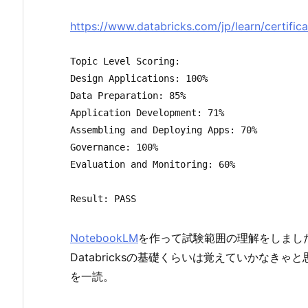
https://www.databricks.com/jp/learn/certific
Topic Level Scoring:

Design Applications: 100%

Data Preparation: 85%

Application Development: 71%

Assembling and Deploying Apps: 70%

Governance: 100%

Evaluation and Monitoring: 60%

Result: PASS
NotebookLM
を作って試験範囲の理解をしまし
Databricksの基礎くらいは覚えていかなきゃと思っ
を一読。