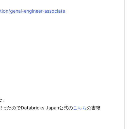
ation/genai-engineer-associate
た。
たのでDatabricks Japan公式の
こちら
の書籍