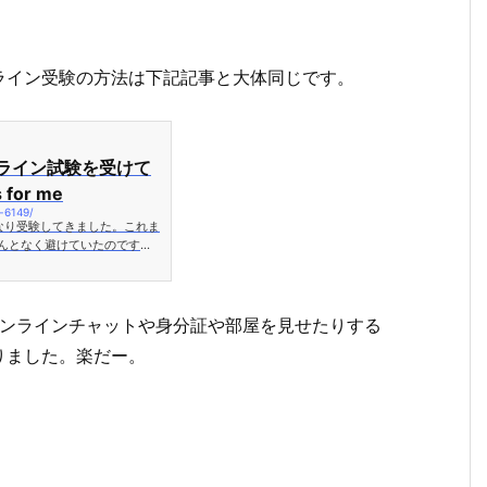
ライン受験の方法は下記記事と大体同じです。
オンライン試験を受けて
for me
t-6149/
なり受験してきました。これま
んとなく避けていたのです
ン...
とのオンラインチャットや身分証や部屋を見せたりする
りました。楽だー。