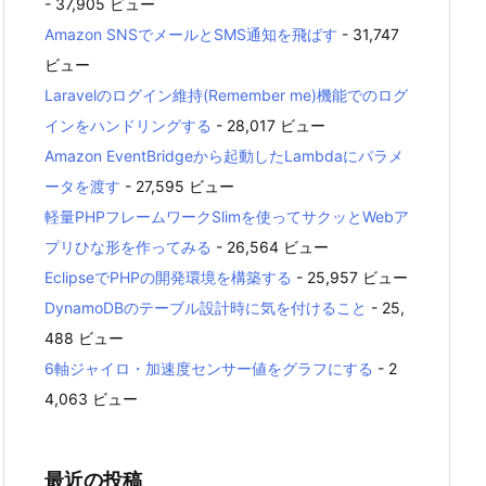
- 37,905 ビュー
Amazon SNSでメールとSMS通知を飛ばす
- 31,747
ビュー
Laravelのログイン維持(Remember me)機能でのログ
インをハンドリングする
- 28,017 ビュー
Amazon EventBridgeから起動したLambdaにパラメ
ータを渡す
- 27,595 ビュー
軽量PHPフレームワークSlimを使ってサクッとWebア
プリひな形を作ってみる
- 26,564 ビュー
EclipseでPHPの開発環境を構築する
- 25,957 ビュー
DynamoDBのテーブル設計時に気を付けること
- 25,
488 ビュー
6軸ジャイロ・加速度センサー値をグラフにする
- 2
4,063 ビュー
最近の投稿