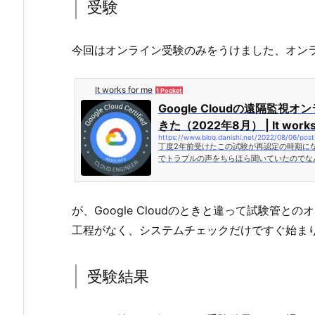
受験
今回はオンライン受験のみをうけました、オン
It works for me
1 Pocket
Google Cloudの遠隔監視
きた（2022年8月） | It works 
https://www.blog.danishi.net/2022/08/06/pos
丁度2年前受けたこの試験が再認定の時期に
でトラブルの声をちらほら聞いていたのでな
が、今回はコロナが広がってるのもありオンライ
が、Google Cloudのときと違って試験管
工程がなく、システムチェックだけですぐ始ま
受験結果