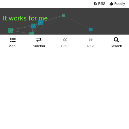
RSS
Feedly
It works for me
Menu
Sidebar
Prev
Next
Search