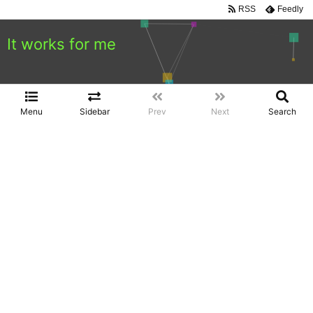
RSS
Feedly
It works for me
Menu
Sidebar
Prev
Next
Search