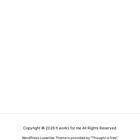
Copyright ©
2026
It works for me
All Rights Reserved.
WordPress Luxeritas Theme is provided by "
Thought is free
".