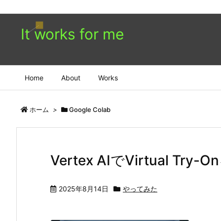
It works for me
Home
About
Works
ホーム
>
Google Colab
Vertex AIでVirtual Tr
2025年8月14日
やってみた