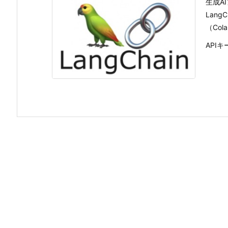
生成A
Lang
（Co
APIキ