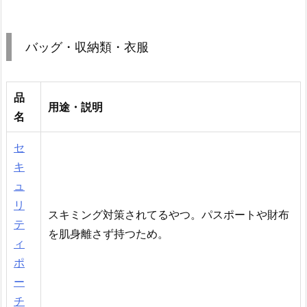
バッグ・収納類・衣服
品
用途・説明
名
セ
キ
ュ
リ
スキミング対策されてるやつ。パスポートや財布
テ
を肌身離さず持つため。
ィ
ポ
ー
チ