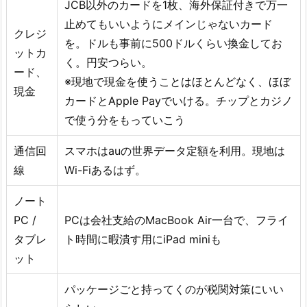
JCB以外のカードを1枚、海外保証付きで万一
止めてもいいようにメインじゃないカード
クレジ
を。ドルも事前に500ドルくらい換金してお
ットカ
く。円安つらい。
ード、
※現地で現金を使うことはほとんどなく、ほぼ
現金
カードとApple Payでいける。チップとカジノ
で使う分をもっていこう
通信回
スマホはauの世界データ定額を利用。現地は
線
Wi-Fiあるはず。
ノート
PC /
PCは会社支給のMacBook Air一台で、フライ
タブレ
ト時間に暇潰す用にiPad miniも
ット
パッケージごと持ってくのが税関対策にいい