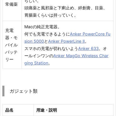
らしい。
常備薬
頭痛薬と風邪薬と下痢止め、絆創膏、目薬、
胃腸薬くらいは持っていく。
Macの純正充電器。
充電
何でも充電できるように
Anker PowerCore Fu
器・モ
sion 5000
と
Anker PowerLine II
。
バイル
スマホの充電が切れないよう
Anker 633
。オ
バッテ
ールインワンの
Anker MagGo Wireless Char
リー
ging Station
。
ガジェット類
品名
用途・説明