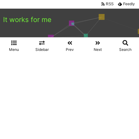
RSS
Feedly
It works for me
Menu
Sidebar
Prev
Next
Search