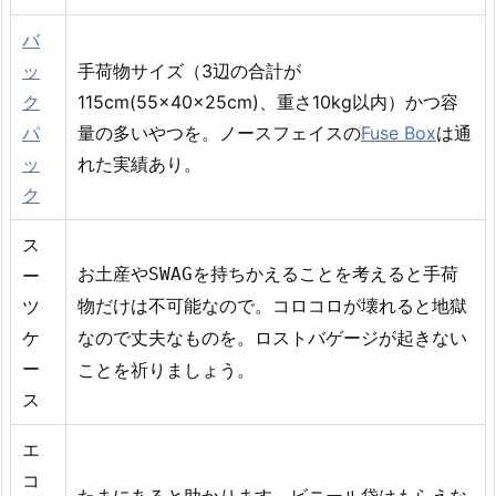
バ
ッ
手荷物サイズ（3辺の合計が
ク
115cm(55×40×25cm)、重さ10kg以内）かつ容
パ
量の多いやつを。ノースフェイスの
Fuse Box
は通
ッ
れた実績あり。
ク
ス
お土産やSWAGを持ちかえることを考えると手荷
ー
ツ
物だけは不可能なので。コロコロが壊れると地獄
ケ
なので丈夫なものを。ロストバゲージが起きない
ー
ことを祈りましょう。
ス
エ
コ
たまにあると助かります。ビニール袋はもらえな