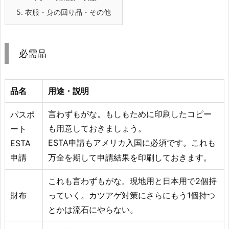
5.
衣服・身の回り品・その他
必需品
品名
用途・説明
言わずもがな。もしもために印刷したコピー
パスポ
も用意しておきましょう。
ート
ESTA申請も
ESTA
アメリカ入国に必須です。これも
申請
。
万全を期して申請結果を印刷しておきます
これも言わずもがな。現地用と日本用で2個持
財布
っていく。カツアゲ対策にさらにもう1個持つ
とかは流石にやらない。