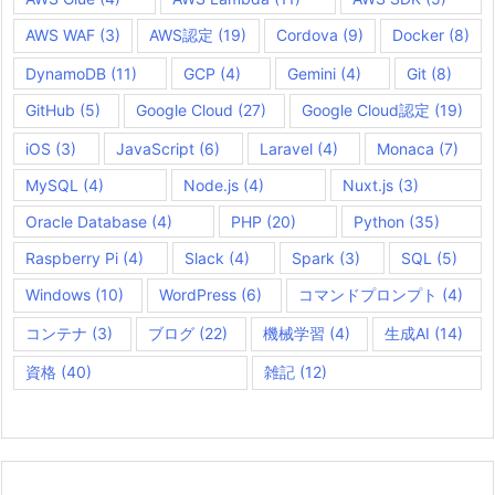
AWS WAF
(3)
AWS認定
(19)
Cordova
(9)
Docker
(8)
DynamoDB
(11)
GCP
(4)
Gemini
(4)
Git
(8)
GitHub
(5)
Google Cloud
(27)
Google Cloud認定
(19)
iOS
(3)
JavaScript
(6)
Laravel
(4)
Monaca
(7)
MySQL
(4)
Node.js
(4)
Nuxt.js
(3)
Oracle Database
(4)
PHP
(20)
Python
(35)
Raspberry Pi
(4)
Slack
(4)
Spark
(3)
SQL
(5)
Windows
(10)
WordPress
(6)
コマンドプロンプト
(4)
コンテナ
(3)
ブログ
(22)
機械学習
(4)
生成AI
(14)
資格
(40)
雑記
(12)