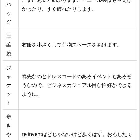
バ
かったり、すぐ破れたりします。
ッ
グ
圧
縮
衣服を小さくして荷物スペースをあけます。
袋
ジ
ャ
春先なのとドレスコードのあるイベントもあるそ
ケ
うなので、ビジネスカジュアル目な恰好ができる
ッ
ように。
ト
歩
き
や
re:Inventほどじゃないけど歩くはず。おろしたて