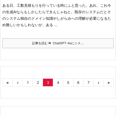
ある日、工数見積もりを行っている時にふと思った。
あれ、これ今
の生成AIならもしかしたらできんじゃねと。
既存のシステムだとそ
のシステム独自のドメイン知識やしがらみへの理解が必要になるた
め難しいかもしれないが、ある ...
記事を読む
ChatGPT-4oにシス ...
«
‹
1
2
3
4
5
6
7
›
»