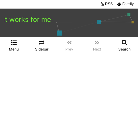
RSS
Feedly
It works for me
Menu
Sidebar
Prev
Next
Search