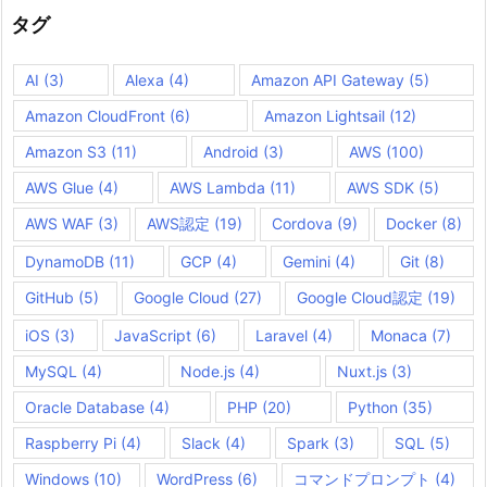
ブ
タグ
AI
(3)
Alexa
(4)
Amazon API Gateway
(5)
Amazon CloudFront
(6)
Amazon Lightsail
(12)
Amazon S3
(11)
Android
(3)
AWS
(100)
AWS Glue
(4)
AWS Lambda
(11)
AWS SDK
(5)
AWS WAF
(3)
AWS認定
(19)
Cordova
(9)
Docker
(8)
DynamoDB
(11)
GCP
(4)
Gemini
(4)
Git
(8)
GitHub
(5)
Google Cloud
(27)
Google Cloud認定
(19)
iOS
(3)
JavaScript
(6)
Laravel
(4)
Monaca
(7)
MySQL
(4)
Node.js
(4)
Nuxt.js
(3)
Oracle Database
(4)
PHP
(20)
Python
(35)
Raspberry Pi
(4)
Slack
(4)
Spark
(3)
SQL
(5)
Windows
(10)
WordPress
(6)
コマンドプロンプト
(4)