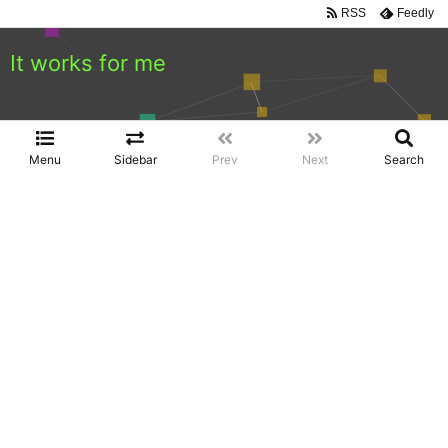
RSS
Feedly
It works for me
Menu
Sidebar
Prev
Next
Search