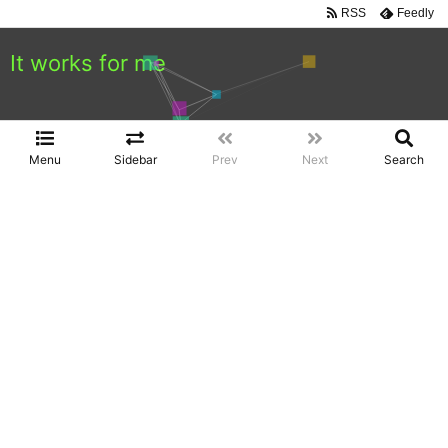
RSS
Feedly
It works for me
Menu
Sidebar
Prev
Next
Search