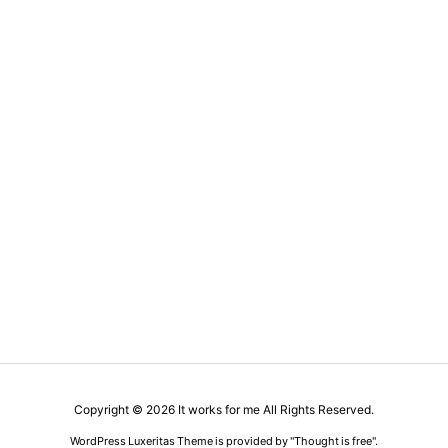
Copyright ©
2026
It works for me
All Rights Reserved.
WordPress Luxeritas Theme is provided by "
Thought is free
".