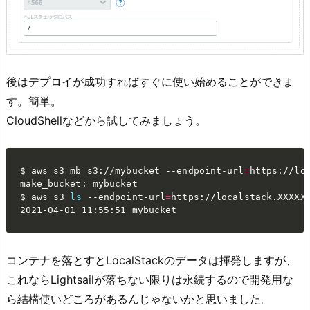
後はデプロイが成功すればすぐに使い始めることができま
す。簡単。
CloudShellなどから試してみましょう。
$ aws s3 mb s3://mybucket --endpoint-url
=
https://lo
make_bucket: mybucket

$ aws s3 
ls
 --endpoint-url
=
https://localstack.XXXXXX
2021-04-01 11:55:51 mybucket
コンテナを落とすとLocalStackのデータは揮発しますが、
これならLightsailが落ちない限りは永続するので開発用な
ら結構使いどころがあるんじゃないかと思いました。