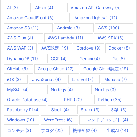
AI
(3)
Alexa
(4)
Amazon API Gateway
(5)
Amazon CloudFront
(6)
Amazon Lightsail
(12)
Amazon S3
(11)
Android
(3)
AWS
(100)
AWS Glue
(4)
AWS Lambda
(11)
AWS SDK
(5)
AWS WAF
(3)
AWS認定
(19)
Cordova
(9)
Docker
(8)
DynamoDB
(11)
GCP
(4)
Gemini
(4)
Git
(8)
GitHub
(5)
Google Cloud
(27)
Google Cloud認定
(19)
iOS
(3)
JavaScript
(6)
Laravel
(4)
Monaca
(7)
MySQL
(4)
Node.js
(4)
Nuxt.js
(3)
Oracle Database
(4)
PHP
(20)
Python
(35)
Raspberry Pi
(4)
Slack
(4)
Spark
(3)
SQL
(5)
Windows
(10)
WordPress
(6)
コマンドプロンプト
(4)
コンテナ
(3)
ブログ
(22)
機械学習
(4)
生成AI
(14)