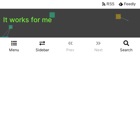
RSS
Feedly
It works for me
Menu
Sidebar
Prev
Next
Search