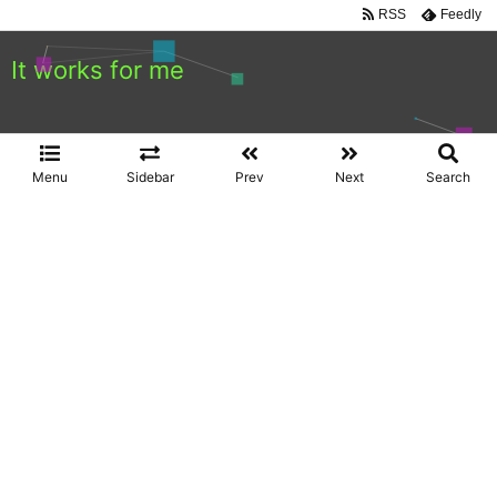
RSS
Feedly
It works for me
Menu
Sidebar
Prev
Next
Search