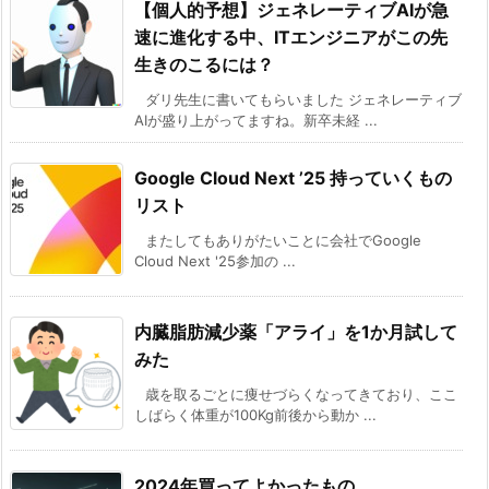
【個人的予想】ジェネレーティブAIが急
速に進化する中、ITエンジニアがこの先
生きのこるには？
ダリ先生に書いてもらいました ジェネレーティブ
AIが盛り上がってますね。新卒未経 ...
Google Cloud Next ’25 持っていくもの
リスト
またしてもありがたいことに会社でGoogle
Cloud Next '25参加の ...
内臓脂肪減少薬「アライ」を1か月試して
みた
歳を取るごとに痩せづらくなってきており、ここ
しばらく体重が100Kg前後から動か ...
2024年買ってよかったもの