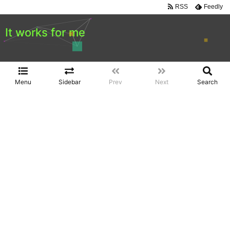
RSS
Feedly
It works for me
Menu
Sidebar
Prev
Next
Search