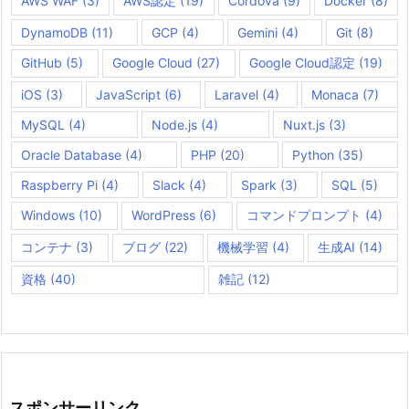
AWS WAF
(3)
AWS認定
(19)
Cordova
(9)
Docker
(8)
DynamoDB
(11)
GCP
(4)
Gemini
(4)
Git
(8)
GitHub
(5)
Google Cloud
(27)
Google Cloud認定
(19)
iOS
(3)
JavaScript
(6)
Laravel
(4)
Monaca
(7)
MySQL
(4)
Node.js
(4)
Nuxt.js
(3)
Oracle Database
(4)
PHP
(20)
Python
(35)
Raspberry Pi
(4)
Slack
(4)
Spark
(3)
SQL
(5)
Windows
(10)
WordPress
(6)
コマンドプロンプト
(4)
コンテナ
(3)
ブログ
(22)
機械学習
(4)
生成AI
(14)
資格
(40)
雑記
(12)
スポンサーリンク