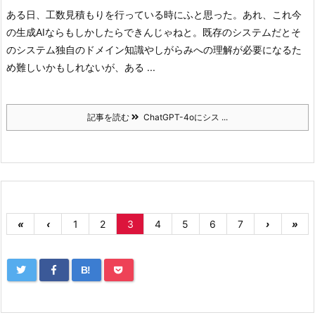
ある日、工数見積もりを行っている時にふと思った。
あれ、これ今
の生成AIならもしかしたらできんじゃねと。
既存のシステムだとそ
のシステム独自のドメイン知識やしがらみへの理解が必要になるた
め難しいかもしれないが、ある ...
記事を読む
ChatGPT-4oにシス ...
«
‹
1
2
3
4
5
6
7
›
»
B!